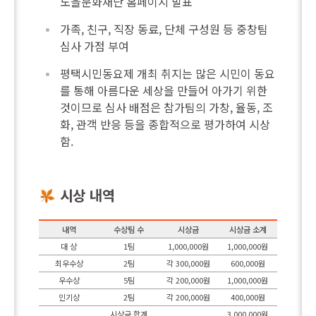
노을문화재단 홈페이지 발표
가족, 친구, 직장 동료, 단체 구성원 등 중창팀
심사 가점 부여
평택시민동요제 개최 취지는 많은 시민이 동요
를 통해 아름다운 세상을 만들어 아가기 위한
것이므로 심사 배점은 참가팀의 가창, 율동, 조
화, 관객 반응 등을 종합적으로 평가하여 시상
함.
시상 내역
내역
수상팀 수
시상금
시상금 소계
대 상
1팀
1,000,000원
1,000,000원
최우수상
2팀
각 300,000원
600,000원
우수상
5팀
각 200,000원
1,000,000원
인기상
2팀
각 200,000원
400,000원
시상금 합계
3,000,000원