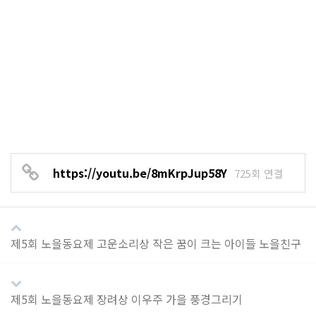
https://youtu.be/8mKrpJup58Y
725회 연결
제5회 노을동요제 고운소리상 작은 꿈이 크는 아이들 노을친구
제5회 노을동요제 장려상 이우주 가을 풍경그리기